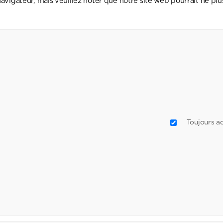
 navigateur, mais veuillez noter que notre site web pourrait ne pl
Toujours ac