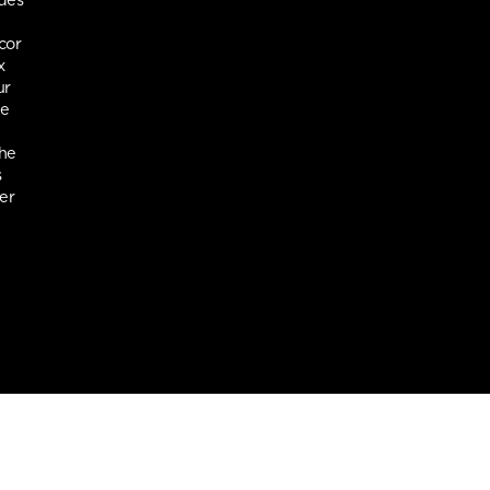
 des
cor
x
ur
ée
che
s
er