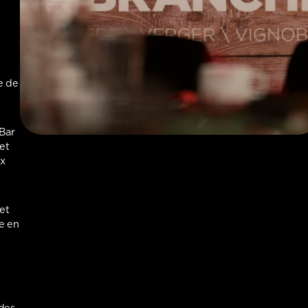
e de
Bar
et
ux
 et
e en