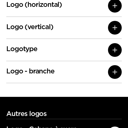
Logo (horizontal)
Logo (vertical)
Logotype
Logo - branche
<a href= »https://labranche.ca/wp-
content/uploads/2026/03/logotype_dark_thu
mb.jpg » target= »_blank » rel= »noopener »>
Autres logos
<img class= »alignnone wp-image-1482 size-
full » src= »https://labranche.ca/wp-