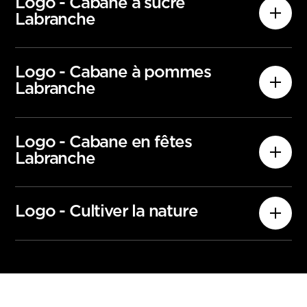
Logo - Cabane à sucre
content/uploads/2026/03/logotype_dark_thu
Labranche
mb.jpg » alt= » » width= »300″ height= »90″ />
</a>
Logo - Cabane à pommes
Labranche
Logo - Cabane en fêtes
Labranche
Logo - Cultiver la nature
<a href= »https://labranche.ca/wp-
content/uploads/2026/03/thumb_logo_cab_s
ucre_dark__fr.jpg » target= »_blank »
rel= »noopener »><img class= »alignnone wp-